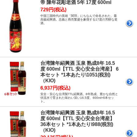
帝 陳年花彫老酒 5年 17度 600ml
729円(税込)
中国三国時代の英雄「関羽」にちなんで命名された、最
高級紹興酒。忠義と商売繁盛を象徴する17度の芳醇な老
酒。
台湾陳年紹興酒 玉泉 熟成8年 16.5
度 600ml【TTL 安心安全台湾産】 6
本セット *1本あたり\1051(税別)
（KIO)
6,937円(税込)
安全・安心な台湾製TTL紹興酒。8年熟成、豊かな自然と
伏流水で育まれた味わい深い16.5度、600ml×6本セッ
ト。
台湾陳年紹興酒 玉泉 熟成8年 16.5
度 600ml【TTL 安心安全台湾産】
36本セット *1本あたり\988(税別)
（KIO)