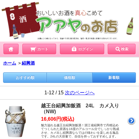
カート
ログイン
検索
ホーム
＞
紹興酒
おすすめ順
価格順
新着順
1-12 / 15
次のページへ
越王台紹興加飯酒 24L カメ入り
（NW)
16,606円(税込)
魅力溢れる越王台紹興加飯酒！浙江省紹興市で丹精込め
てつくられた原酒を16度のアルコール分でしっかり熟成
させ、カメ出し紹興酒ならではの味わいを楽しめる逸品
です。24Lの大容量で、自信を持っておすすめします。