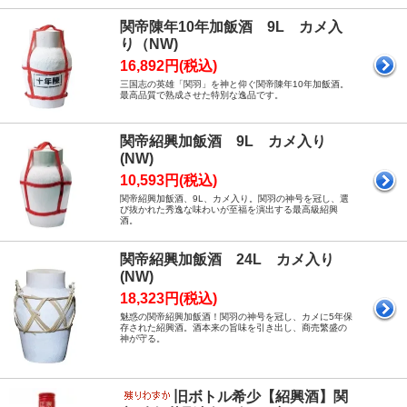
関帝陳年10年加飯酒 9L カメ入
り（NW)
16,892円(税込)
三国志の英雄「関羽」を神と仰ぐ関帝陳年10年加飯酒。
最高品質で熟成させた特別な逸品です。
関帝紹興加飯酒 9L カメ入り
(NW)
10,593円(税込)
関帝紹興加飯酒、9L、カメ入り。関羽の神号を冠し、選
び抜かれた秀逸な味わいが至福を演出する最高級紹興
酒。
関帝紹興加飯酒 24L カメ入り
(NW)
18,323円(税込)
魅惑の関帝紹興加飯酒！関羽の神号を冠し、カメに5年保
存された紹興酒。酒本来の旨味を引き出し、商売繁盛の
神が守る。
旧ボトル希少【紹興酒】関