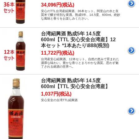
34,096円(税込)
安心のTTL台湾産紹興酒、36本セット。阿里山の水と良
質米で醸す特別な黄酒。熟成5年、14.5度、600ml。絶妙
な風味と香りをお楽しみください。
台湾紹興酒 熟成5年 14.5度
600ml【TTL 安心安全台湾産】12
本セット *1本あたり\888(税別)
11,722円(税込)
台湾産安心紹興酒、12本セット。自然の恵みで育まれた
濃厚な味わい。豊かな香りとまろやかな酒質。思わず魅
了される銘酒の世界へ。
台湾紹興酒 熟成5年 14.5度
600ml【TTL 安心安全台湾産】
1,037円(税込)
安心安全の台湾TTL紹興酒