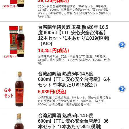
39,125円(税込)
安心・安全な台湾陳年紹興酒、36本セット。8年熟成、
16.5度、600ml。自然豊かな台湾の名水で育まれた深い
味わい。独特の香りと世界に誇る銘酒のソフトな酔い心
地を堪能。
台湾陳年紹興酒 玉泉 熟成8年 16.5
度 600ml【TTL 安心安全台湾産】
12本セット *1本あたり\1019(税別)
（KIO)
13,451円(税込)
台湾陳年紹興酒、安全・高品質なTTL製造、8年熟成、
16.5度、豊かな薫り、まろやかな味わい、600ml、台湾
製。
台湾紹興酒 熟成5年 14.5度
600ml【TTL 安心安全台湾産】 6本
セット *1本あたり\915(税別)
6,039円(税込)
台湾TTL産「台湾紹興酒」6本セット。豊かな自然で育ま
れた独特の香りと豊かな味わい。熟成5年、14.5度、
600ml。台湾の銘酒、世界が認める一杯。
台湾紹興酒 熟成5年 14.5度
600ml【TTL 安心安全台湾産】 36
本セット *1本あたり\861(税別)