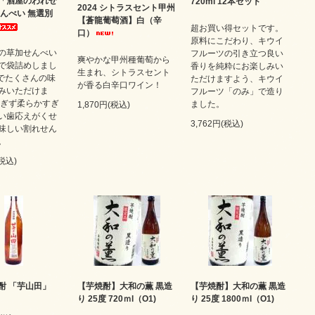
「酒屋のわれせ
720ml 12本セット
2024 シトラスセント甲州
せんべい 無選別
【蒼龍葡萄酒】白（辛
超お買い得セットです。
口）
原料にこだわり、キウイ
の草加せんべい
フルーツの引き立つ良い
爽やかな甲州種葡萄から
で袋詰めしまし
香りを純粋にお楽しみい
生まれ、シトラスセント
袋でたくさんの味
ただけますよう、キウイ
が香る白辛口ワイン！
みいただけま
フルーツ「のみ」で造り
すぎず柔らかすぎ
ました。
1,870円(税込)
い歯応えがくせ
3,762円(税込)
味しい割れせん
。
(税込)
酎 「芋山田」
【芋焼酎】大和の薫 黒造
【芋焼酎】大和の薫 黒造
り 25度 720ｍl（O1)
り 25度 1800ｍl（O1)