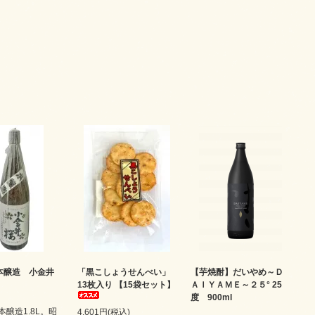
本醸造 小金井
「黒こしょうせんべい」
【芋焼酎】だいやめ～Ｄ
13枚入り 【15袋セット】
ＡＩＹＡＭＥ～２５° 25
度 900ml
醸造1.8L。昭
4,601円(税込)