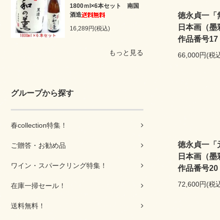
1800ｍl×6本セット 南国
酒造
徳永貞一「
日本画（墨
16,289円(税込)
作品番号17
もっと見る
66,000円(税
グループから探す
春collection特集！
徳永貞一「
ご贈答・お勧め品
日本画（墨
ワイン・スパークリング特集！
作品番号20
72,600円(税
在庫一掃セール！
送料無料！