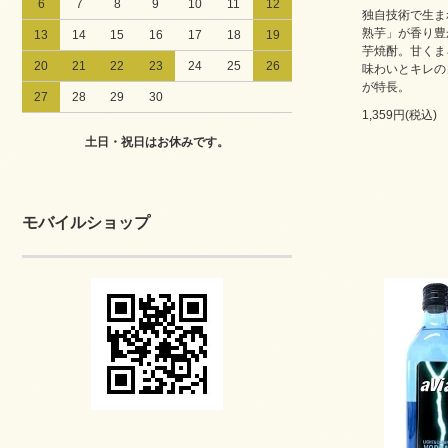
6
7
8
9
10
11
12
独自技術で生ま
熟芋」が香り豊
13
14
15
16
17
18
19
芋焼酎。甘くま
20
21
22
23
24
25
26
味わいとキレの
が特長。
27
28
29
30
1,359円(税込)
土日・祝日はお休みです。
モバイルショップ