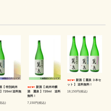
新酒【 麗泉 ３本セ
ット 】 送料無料！
酒【 特別純米
新酒【 純米吟醸
18,150円(税込)
】720ml 送料無
酒 麗泉 】720ml 送料
無料！
(税込)
7,150円(税込)