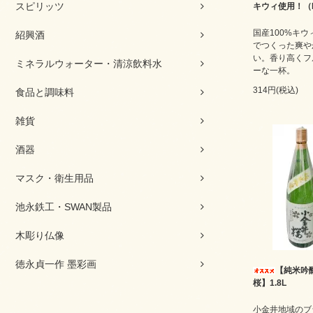
スピリッツ
キウィ使用！（K
国産100%キ
紹興酒
でつくった爽や
い。香り高くフ
ミネラルウォーター・清涼飲料水
ーな一杯。
314円(税込)
食品と調味料
雑貨
酒器
マスク・衛生用品
池永鉄工・SWAN製品
木彫り仏像
徳永貞一作 墨彩画
【純米吟
桜】1.8L
小金井地域のブ