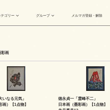
カテゴリー
グループ
メルマガ登録・解除
墨彩画
大いなる元気」
徳永貞一「霊峰不二」
彩画）【1点物】
日本画（墨彩画）【1点物】