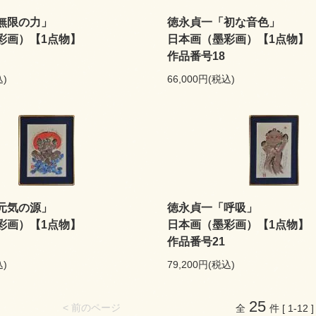
無限の力」
徳永貞一「初な音色」
彩画）【1点物】
日本画（墨彩画）【1点物】
作品番号18
込)
66,000円(税込)
元気の源」
徳永貞一「呼吸」
彩画）【1点物】
日本画（墨彩画）【1点物】
作品番号21
込)
79,200円(税込)
25
< 前のページ
全
件 [ 1-12 ]