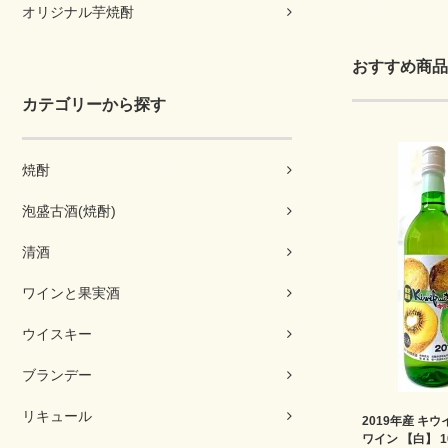
オリジナル芋焼酎
おすすめ商品
カテゴリーから探す
焼酎
泡盛古酒(焼酎)
清酒
ワインと果実酒
ウイスキー
ブランデー
リキュール
2019年産 キ
ワイン 【白】 