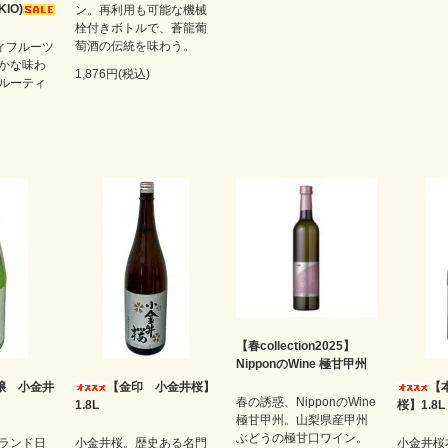
IO)
ン。再利用も可能な機械
栓付きボトルで、蒼龍葡
萄酒の伝統を味わう。
ウィフルーツ
かな味わ
1,876円(税込)
ルーティ
【春collection2025】
NipponのWine 極甘甲州
醸 小金井
【金印 小金井桜】
【
春の誘惑、NipponのWine
1.8L
桜】1.8L
極甘甲州。山梨県産甲州
ぶどうの極甘口ワイン。
ランド日
小金井桜。歴史ある名門
小金井桜本