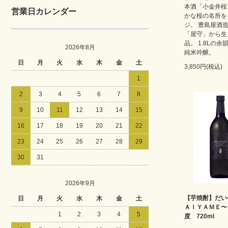
本酒「小金井桜
営業日カレンダー
かな桜の名所を
ジ。 豊島屋酒
「屋守」から生
品。 1.8Lの
2026年8月
純米吟醸。
日
月
火
水
木
金
土
3,850円(税込)
1
2
3
4
5
6
7
8
9
10
11
12
13
14
15
16
17
18
19
20
21
22
23
24
25
26
27
28
29
30
31
2026年9月
【芋焼酎】だい
日
月
火
水
木
金
土
ＡＩＹＡＭＥ〜２
1
2
3
4
5
度 720ml