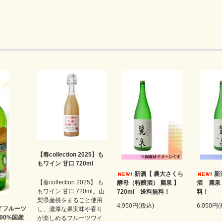
【春collection 2025】も
もワイン 甘口 720ml
新酒【 農大さくら
新
【春collection 2025】 も
酵母（特醸酒） 麗泉 】
酒 麗泉 
もワイン 甘口 720ml。山
720ml 送料無料！
料！
梨県産桃をまるごと使用
4,950円(税込)
6,050円
ウイフルーツ
し、濃厚な果実味や香り
100%国産
が楽しめるフルーツワイ