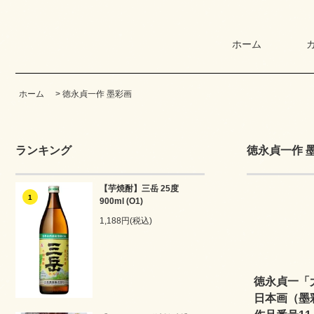
ホーム
ホーム
>
徳永貞一作 墨彩画
ランキング
徳永貞一作 
【芋焼酎】三岳 25度
1
900ml (O1)
1,188円(税込)
徳永貞一「
日本画（墨