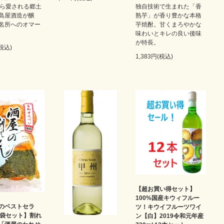
から愛される郷土
独自技術で生まれた「香
島屋酒造が醸
熟芋」が香り豊かな本格
名所へのオマー
芋焼酎。甘くまろやかな
味わいとキレの良い後味
が特長。
(税込)
1,383円(税込)
【超お買い得セット】
100%国産キウィフルー
のベストセラ
ツ！キウイフルーツワイ
0袋セット】割れ
ン【白】2019令和元年産