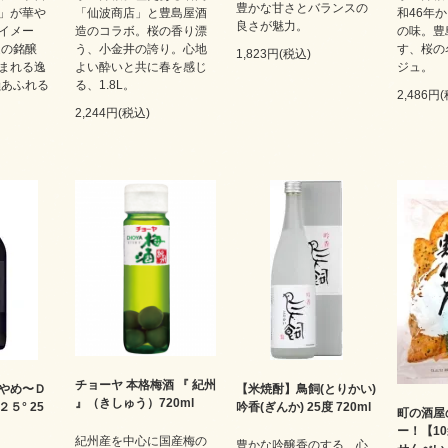
豊かな甘さとバランスの
」が華や
「仙波商店」と豊島屋酒
和46年
良さが魅力。
イメー
造のコラボ。桜の香り漂
の味。豊
造の銘醸
う、小金井の誇り。心地
す、桜の
1,823円(税込)
まれる逸
よい酔いと共に春を感じ
ジュ。
余韻あふれる
る、1.8L。
2,486円
2,244円(税込)
チョーヤ 本格梅酒 『 紀州
やめ〜Ｄ
【米焼酎】鳥飼(とりかい)
』（きしゅう）720ml
５° 25
吟香(ぎんか) 25度 720ml
町の酒屋
ー！【1
紀州産を中心に国産梅の
豊かな吟醸香のする、心