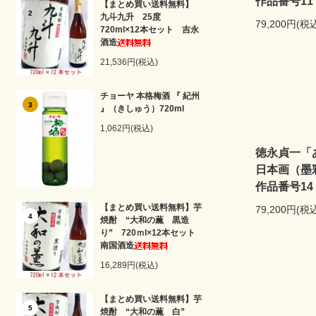
作品番号11
【まとめ買い送料無料】
2
九斗九升 25度
79,200円(税
720ml×12本セット 吉永
酒造
21,536円(税込)
チョーヤ 本格梅酒 『 紀州
3
』（きしゅう）720ml
1,062円(税込)
徳永貞一「
日本画（墨
作品番号14
【まとめ買い送料無料】芋
79,200円(税
4
焼酎 “大和の薫 黒造
り” 720ｍl×12本セット
南国酒造
16,289円(税込)
【まとめ買い送料無料】芋
5
焼酎 “大和の薫 白”